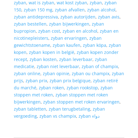
zyban
,
wat is zyban
,
wat kost zyban
,
zyban
,
zyban
150
,
zyban 150 mg
,
zyban afvallen
,
zyban alcohol
,
zyban antidepressiva
,
zyban autorijden
,
zyban avis
,
zyban bestellen
,
zyban bijwerkingen
,
zyban
bupropion
,
zyban cost
,
zyban en alcohol
,
zyban en
nicotinepleisters
,
zyban ervaringen
,
zyban
gewichtstoename
,
zyban kaufen
,
zyban köpa
,
zyban
kopen
,
zyban kopen in belgië
,
zyban kopen zonder
recept
,
zyban kosten
,
zyban leverbaar
,
zyban
medicatie
,
zyban niet leverbaar
,
zyban of champix
,
zyban online
,
zyban opinie
,
zyban ou champix
,
zyban
prijs
,
zyban prix
,
zyban prix belgique
,
zyban retiré
du marché
,
zyban roken
,
zyban rookstop
,
zyban
stoppen met roken
,
zyban stoppen met roken
bijwerkingen
,
zyban stoppen met roken ervaringen
,
zyban tabletten
,
zyban terugbetaling
,
zyban
vergoeding
,
zyban vs champix
,
zyban دواء