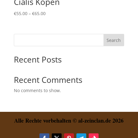
Cialis Kopen
Price
€
55.00
–
€
65.00
range:
€55.00
through
Search
€65.00
Recent Posts
Recent Comments
No comments to show.
Alle Rechte vorbehalten © al-zeinclan.de 2026