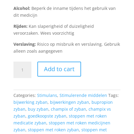
Alcohol:
Beperk de inname tijdens het gebruik van
dit medicijn
Rijden:
Kan slaperigheid of duizeligheid
veroorzaken. Wees voorzichtig
Verslaving:
Risico op misbruik en verslaving. Gebruik
alleen zoals aangegeven
Zyban
Add to cart
kopen
150
mg
quantity
Categories:
Stimulans
,
Stimulerende middelen
Tags:
bijwerking zyban
,
bijwerkingen zyban
,
bupropion
zyban
,
buy zyban
,
champix of zyban
,
champix vs
zyban
,
goedkoopste zyban
,
stoppen met roken
medicatie zyban
,
stoppen met roken medicijnen
zyban
,
stoppen met roken zyban
,
stoppen met