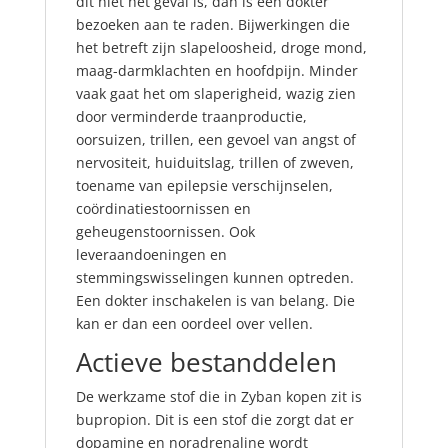
dit niet het geval is, dan is een dokter
bezoeken aan te raden. Bijwerkingen die
het betreft zijn slapeloosheid, droge mond,
maag-darmklachten en hoofdpijn. Minder
vaak gaat het om slaperigheid, wazig zien
door verminderde traanproductie,
oorsuizen, trillen, een gevoel van angst of
nervositeit, huiduitslag, trillen of zweven,
toename van epilepsie verschijnselen,
coördinatiestoornissen en
geheugenstoornissen. Ook
leveraandoeningen
en
stemmingswisselingen kunnen optreden.
Een dokter inschakelen is van belang. Die
kan er dan een oordeel over vellen.
Actieve bestanddelen
De werkzame stof die in Zyban kopen zit is
bupropion. Dit is een stof die zorgt dat er
dopamine en noradrenaline wordt