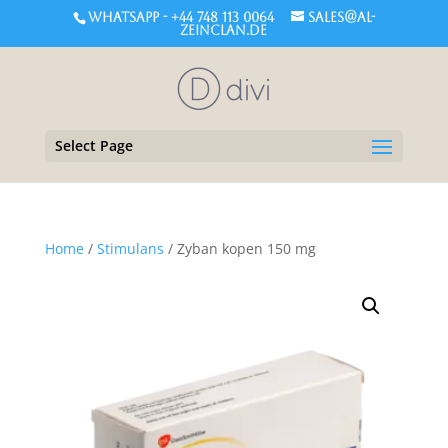
WHATSAPP - +44 748 113 0064
sales@al-
zeinclan.de
Select Page
Home
/
Stimulans
/ Zyban kopen 150 mg