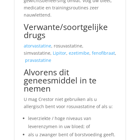
gewichtsbeheersing omvat. Volg uw dieet,
medicatie en trainingsroutines zeer
nauwlettend.
Verwante/soortgelijke
drugs
atorvastatine
, rosuvastatine,
simvastatine,
Lipitor
,
ezetimibe
,
fenofibraat
,
pravastatine
Alvorens dit
geneesmiddel in te
nemen
U mag Crestor niet gebruiken als u
allergisch bent voor rosuvastatine of als u:
leverziekte / hoge niveaus van
leverenzymen in uw bloed; of
als u zwanger bent of borstvoeding geeft.