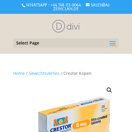
WHATSAPP - +44 748 113 0064
sales@al-
zeinclan.de
Select Page
Home
/
Gewichtsverlies
/ Crestor Kopen