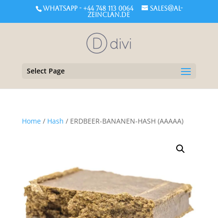
WHATSAPP - +44 748 113 0064
sales@al-
zeinclan.de
Select Page
Home
/
Hash
/ ERDBEER-BANANEN-HASH (AAAAA)