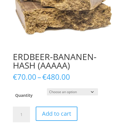
ERDBEER-BANANEN-
HASH (AAAAA)
Price
€
70.00
–
€
480.00
range:
€70.00
through
Quantity
€480.00
ERDBEER-
Add to cart
BANANEN-
HASH