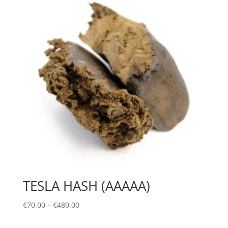
€1,000.00
TESLA HASH (AAAAA)
Price
€
70.00
–
€
480.00
range:
€70.00