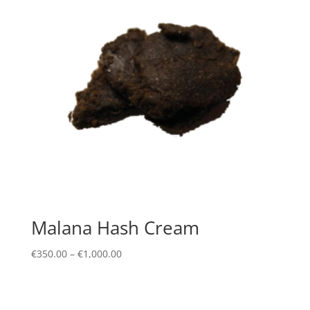
Malana Hash Cream
Price
€
350.00
–
€
1,000.00
range:
€350.00
through