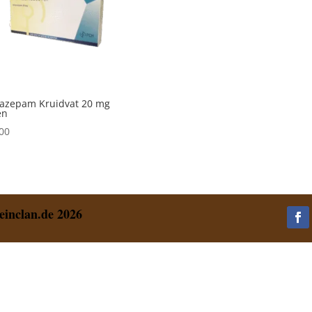
azepam Kruidvat 20 mg
en
00
einclan.de 2026