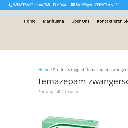
WHATSAPP - +44 748 113 0064
sales@al-zeinclan.de
Home
Marihuana
Uber Uns
Kontaktieren Si
Home
/ Products tagged “temazepam zwanger
temazepam zwangers
Showing all 2 results