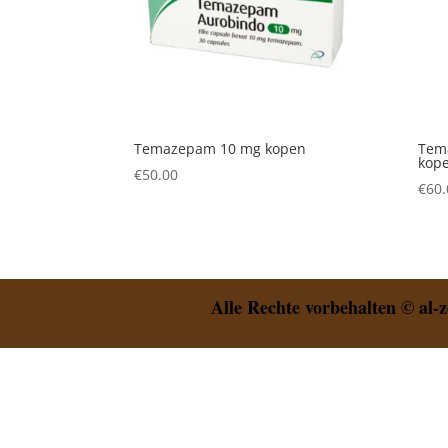
Temazepam 10 mg kopen
Tem
kop
€
50.00
€
60.
Alle Rechte vorbehalten © al-z