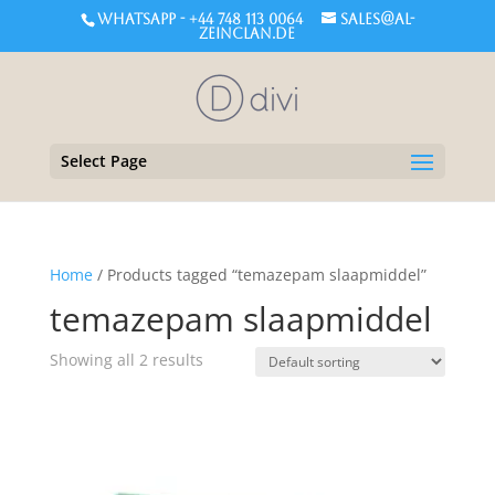
WHATSAPP - +44 748 113 0064
sales@al-
zeinclan.de
Select Page
Home
/ Products tagged “temazepam slaapmiddel”
temazepam slaapmiddel
Showing all 2 results