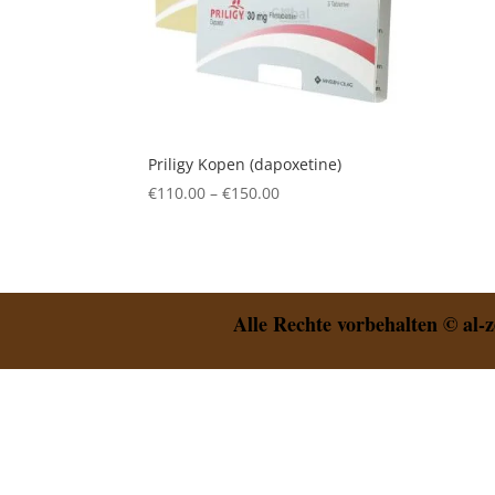
Priligy Kopen (dapoxetine)
Price
€
110.00
–
€
150.00
range:
€110.00
through
€150.00
Alle Rechte vorbehalten © al-z