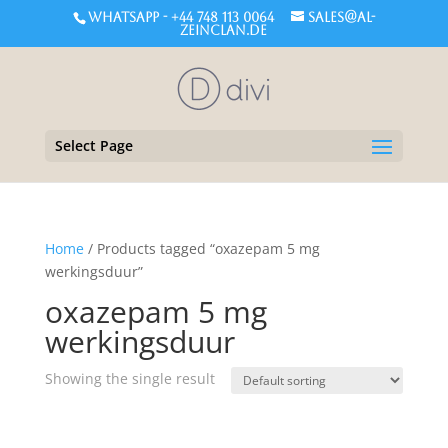
WHATSAPP - +44 748 113 0064
sales@al-
zeinclan.de
Select Page
Home
/ Products tagged “oxazepam 5 mg
werkingsduur”
oxazepam 5 mg
werkingsduur
Showing the single result