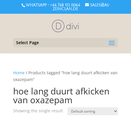
WHATSAPP - +44 748 113 0064
sales@al-
zeinclan.de
Select Page
Home
/ Products tagged “hoe lang duurt afkicken van
oxazepam”
hoe lang duurt afkicken
van oxazepam
Showing the single result