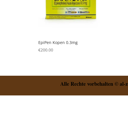
EpiPen Kopen 0.3mg
€
200.00
Alle Rechte vorbehalten © al-z