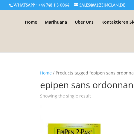
WHATSAPP - +44 748 113 0064
sales@al-zeinclan.de
Home
Marihuana
Uber Uns
Kontaktieren Si
Home
/ Products tagged “epipen sans ordonna
epipen sans ordonnan
Showing the single result