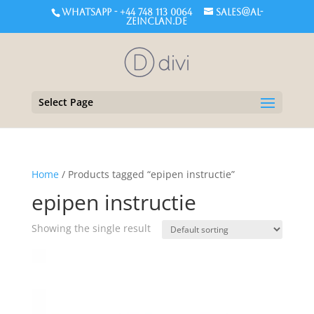
WHATSAPP - +44 748 113 0064
sales@al-
zeinclan.de
Select Page
Home
/ Products tagged “epipen instructie”
epipen instructie
Showing the single result