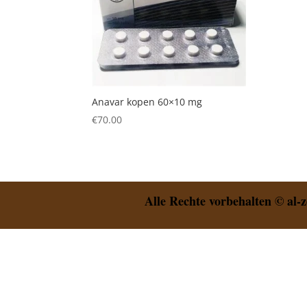
Anavar kopen 60×10 mg
€
70.00
Alle Rechte vorbehalten © al-z