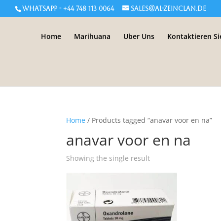
WHATSAPP - +44 748 113 0064
sales@al-zeinclan.de
Home
Marihuana
Uber Uns
Kontaktieren Si
Home
/ Products tagged “anavar voor en na”
anavar voor en na
Showing the single result