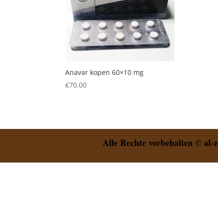
Anavar kopen 60×10 mg
€
70.00
Alle Rechte vorbehalten © al-z