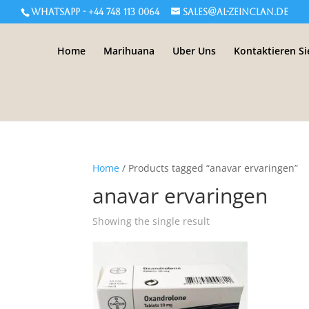
WHATSAPP - +44 748 113 0064
sales@al-zeinclan.de
Home
Marihuana
Uber Uns
Kontaktieren Si
Home
/ Products tagged “anavar ervaringen”
anavar ervaringen
Showing the single result